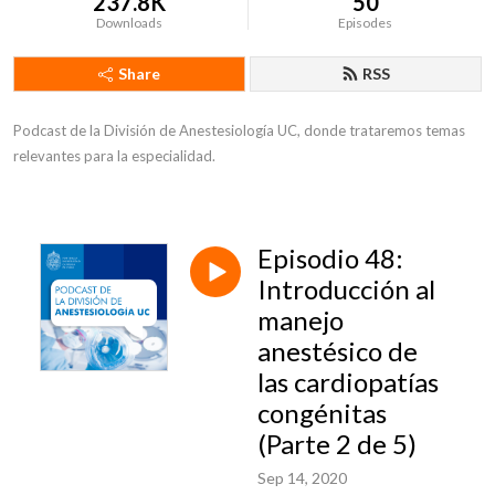
237.8K
50
Downloads
Episodes
Share
RSS
Podcast de la División de Anestesiología UC, donde trataremos temas 
relevantes para la especialidad.
Episodio 48:
Introducción al
manejo
anestésico de
las cardiopatías
congénitas
(Parte 2 de 5)
Sep 14, 2020